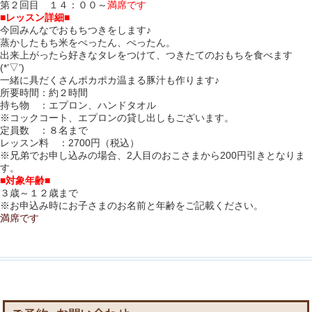
第２回目 １４：００～
満席です
■レッスン詳細■
今回みんなでおもちつきをします♪
蒸かしたもち米をぺったん、ぺったん。
出来上がったら好きなタレをつけて、つきたてのおもちを食べます
(*’▽’)
一緒に具だくさんポカポカ温まる豚汁も作ります♪
所要時間：約２時間
持ち物 ：エプロン、ハンドタオル
※コックコート、エプロンの貸し出しもございます。
定員数 ：８名まで
レッスン料 ：2700円（税込）
※兄弟でお申し込みの場合、2人目のおこさまから200円引きとなりま
す。
■対象年齢■
３歳～１２歳まで
※お申込み時にお子さまのお名前と年齢をご記載ください。
満席です