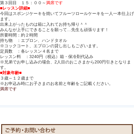
第３回目 １５：００～
満席です
■レッスン詳細■
今回はスポンジケーキを焼いてフルーツロールケーキを一人一本仕上げ
ます。
出来上がったものは箱に入れてお持ち帰り＾＾
みんなが上手にできることを願って…先生も頑張ります！
所要時間：約２時間
持ち物 ：エプロン、ハンドタオル
※コックコート、エプロンの貸し出しもございます。
定員数 ：各レッスン４名まで
レッスン料 ：3240円（税込）箱・保冷剤代込み
※兄弟でお申し込みの場合、2人目のおこさまから200円引きとなりま
す。
■対象年齢■
３歳～１２歳まで
※お申込み時にお子さまのお名前と年齢をご記載ください。
満席です