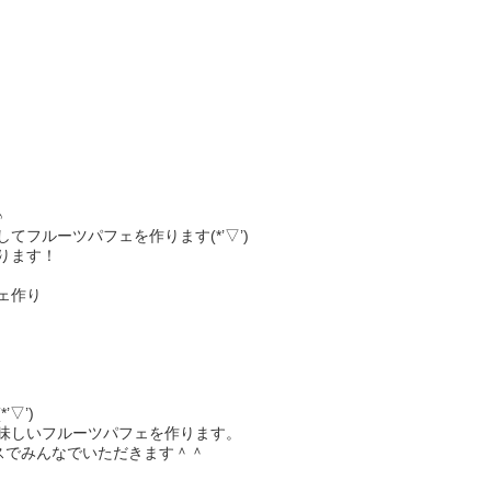
♪
フルーツパフェを作ります(*’▽’)
ります！
ェ作り
▽’)
味しいフルーツパフェを作ります。
ースでみんなでいただきます＾＾