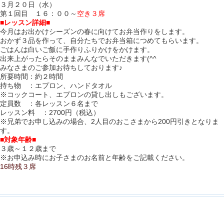
３月２０日（水）
第１回目 １
６：００～
空き３席
■レッスン詳細■
今月はお出かけシーズンの春に向けてお弁当作りをします。
おかず３品を作って、自分たちでお弁当箱につめてもらいます。
ごはんは白いご飯に手作りふりかけをかけます。
出来上がったらそのままみんなでいただきます(^^
みなさまのご参加お待ちしております♪
所要時間：約２時間
持ち物 ：エプロン、ハンドタオル
※コックコート、エプロンの貸し出しもございます。
定員数 ：各レッスン６名まで
レッスン料 ：2700円（税込）
※兄弟でお申し込みの場合、2人目のおこさまから200円引きとなりま
す。
■対象年齢■
３歳～１２歳まで
※お申込み時にお子さまのお名前と年齢をご記載ください。
16時残３席