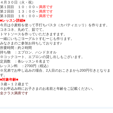
４月３０日（火・祝）
第１回目 １０：００～
満席です
第２回目 １３：００～
満席です
第３回目 １６：００～
満席です
■レッスン詳細■
今月は小麦粉を使って手打ちパスタ（カバティエッリ）を作ります。
コネコネ、丸めて、茹でて。
トマトソースを作っていただきますます。
一緒にいちごヨーグルトすむーじも作ります。
みなさまのご参加お待ちしております♪
所要時間：約２時間
持ち物 ：エプロン、ハンドタオル
※コックコート、エプロンの貸し出しもございます。
定員数 ：各レッスン６名まで
レッスン料 ：2700円（税込）
※兄弟でお申し込みの場合、2人目のおこさまから200円引きとなりま
す。
■対象年齢■
３歳～１２歳まで
※お申込み時にお子さまのお名前と年齢をご記載ください。
全クラス満席です