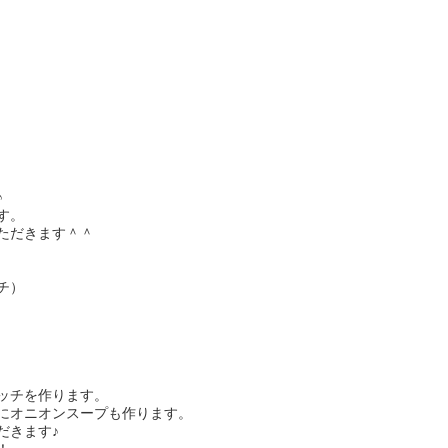
♪
す。
ただきます＾＾
チ）
ッチを作ります。
にオニオンスープも作ります。
だきます♪