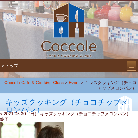
―
―
> トップ
―
Coccole Cafe & Cooking Class
>
Event
>
キッズクッキング（チョコ
チップメロンパン）
キッズクッキング（チョコチップメ
ロンパン）
< 2021.05.30（日） キッズクッキング（チョコチップメロンパン）
終了