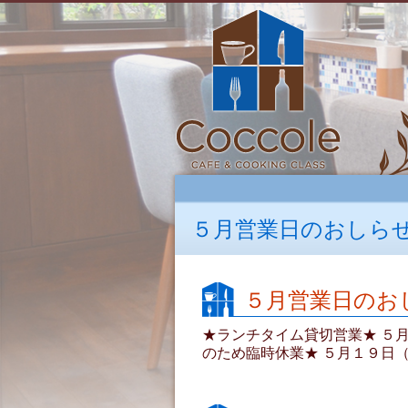
５月営業日のおしら
５月営業日のお
★ランチタイム貸切営業★ ５月
のため臨時休業★ ５月１９日（