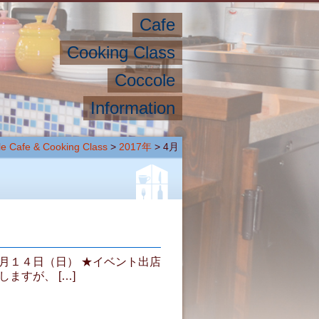
Cafe
Cooking Class
Coccole
Information
e Cafe & Cooking Class
>
2017年
> 4月
５月１４日（日） ★イベント出店
ますが、 […]