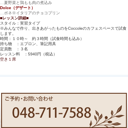
…夏野菜と鶏もも肉の煮込み
Dolce（デザート）
…ボネ※イタリアのチョコプリン
■レッスン詳細■
スタイル：実習タイプ
※みんなで作り、出きあがったものをCoccoleのカフェスペースで試食
します。
時間：１０時～ 約３時間（試食時間も込み）
持ち物 ：エプロン、筆記用具
定員数 ：３名
レッスン料 ：5940円（税込）
空き１席