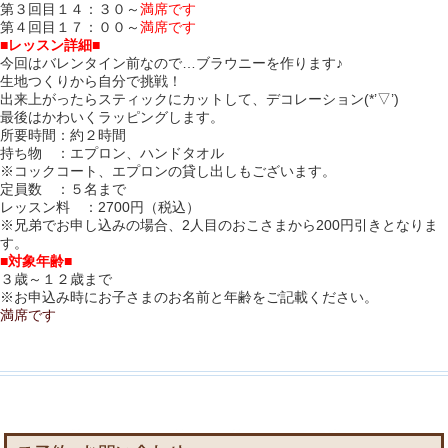
第３回目１４：３０～
満席です
第４回目１７：００～
満席です
■レッスン詳細■
今回はバレンタイン前なので…ブラウニーを作ります♪
生地つくりから自分で挑戦！
出来上がったらスティックにカットして、デコレーション(*’▽’)
最後はかわいくラッピングします。
所要時間：約２時間
持ち物 ：エプロン、ハンドタオル
※コックコート、エプロンの貸し出しもございます。
定員数 ：５名まで
レッスン料 ：2700円（税込）
※兄弟でお申し込みの場合、2人目のおこさまから200円引きとなりま
す。
■対象年齢■
３歳～１２歳まで
※お申込み時にお子さまのお名前と年齢をご記載ください。
満席です