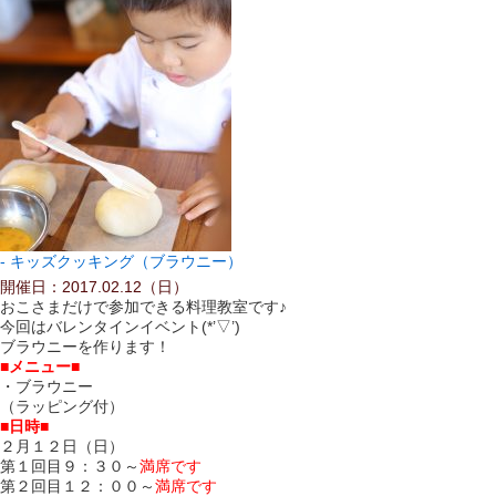
キッズクッキング（ブラウニー）
開催日：2017.02.12（日）
おこさまだけで参加できる料理教室です♪
今回はバレンタインイベント(*’▽’)
ブラウニーを作ります！
■メニュー■
・ブラウニー
（ラッピング付）
■日時■
２月１２日（日）
第１回目９：３０
～
満席です
第２回目１２：００～
満席です