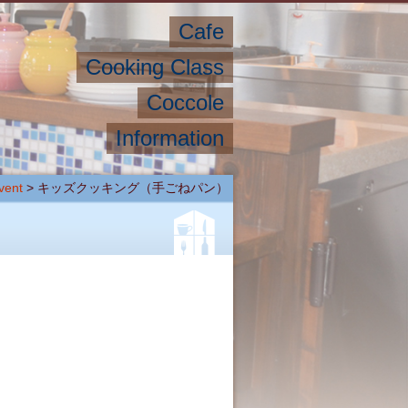
Cafe
Cooking Class
Coccole
Information
vent
>
キッズクッキング（手ごねパン）