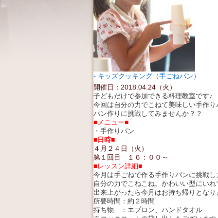
キッズクッキング（手ごねパン）
開催日：2018.04.24（火）
子どもだけで参加できる料理教室です♪
今回は自分の力でこねて美味しい手作り
パン作りに挑戦してみませんか？？
■メニュー■
・手作りパン
■日時■
４月２４日（火）
第１回目 １６：００～
■レッスン詳細■
今月は手ごねで作る手作りパンに挑戦し
自分の力でこねこね。かわいい型にいれ
出来上がったら今月はお持ち帰りとなり
所要時間：約２時間
持ち物 ：エプロン、ハンドタオル