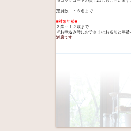
※コックコートの貸し出しもございます
定員数 ：６名まで
■対象年齢■
３歳～１２歳まで
※お申込み時にお子さまのお名前と年齢
満席です