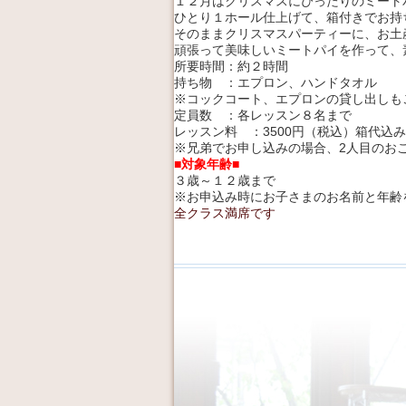
１２月はクリスマスにぴったりのミート
ひとり１ホール仕上げて、箱付きでお持
そのままクリスマスパーティーに、お土
頑張って美味しいミートパイを作って、
所要時間：約２時間
持ち物 ：エプロン、ハンドタオル
※コックコート、エプロンの貸し出しも
定員数 ：各レッスン８名まで
レッスン料 ：3500円（税込）箱代込み
※兄弟でお申し込みの場合、2人目のおこ
■対象年齢■
３歳～１２歳まで
※お申込み時にお子さまのお名前と年齢
全クラス満席です