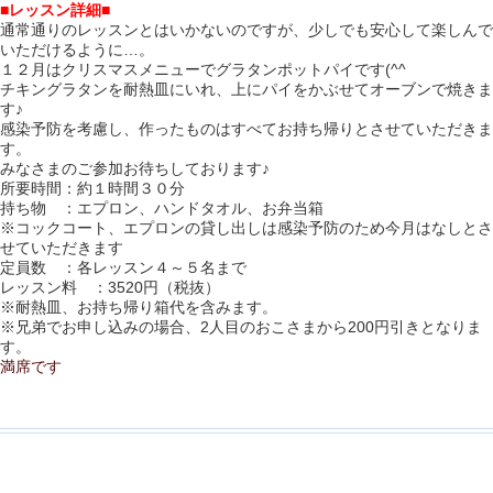
■レッスン詳細■
通常通りのレッスンとはいかないのですが、少しでも安心して楽しんで
いただけるように…。
１２月はクリスマスメニューでグラタンポットパイです(^^
チキングラタンを耐熱皿にいれ、上にパイをかぶせてオーブンで焼きま
す♪
感染予防を考慮し、作ったものはすべてお持ち帰りとさせていただきま
す。
みなさまのご参加お待ちしております♪
所要時間：約１時間３０分
持ち物 ：エプロン、ハンドタオル、お弁当箱
※コックコート、エプロンの貸し出しは感染予防のため今月はなしとさ
せていただきます
定員数 ：各レッスン４～５名まで
レッスン料 ：3520円（税抜）
※耐熱皿、お持ち帰り箱代を含みます。
※兄弟でお申し込みの場合、2人目のおこさまから200円引きとなりま
す。
満席です