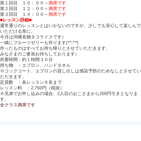
第１回目 １０：００～
満席です
第２回目 １２：００～
満席です
第３回目 １４：００～
満席です
■レッスン詳細■
通常通りのレッスンとはいかないのですが、少しでも安心して楽しんで
いただける形に。
今月は沖縄名物タコライスです♪
一緒にフルーツゼリーも作ります(*^-^*)
作ったものはすべてお持ち帰りとさせていただきます。
みなさまのご参加お待ちしております♪
所要時間：約１時間３０分
持ち物 ：エプロン、ハンドタオル
※コックコート、エプロンの貸し出しは感染予防のためなしとさせてい
ただきます。
定員数 ：各レッスン６名まで
レッスン料 ：2,750円（税抜）
※兄弟でお申し込みの場合、2人目のおこさまから200円引きとなりま
す。
全クラス満席です