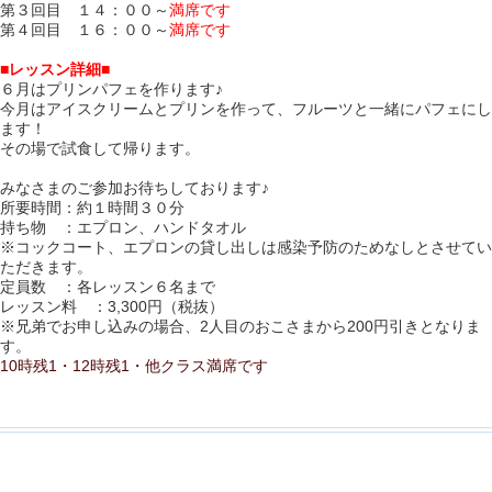
第３回目 １４：００～
満席です
第４回目 １６：００～
満席です
■レッスン詳細■
６
月はプリンパフェを作ります♪
今月はアイスクリームとプリンを作って、フルーツと一緒にパフェにし
ます！
その場で試食して帰ります。
みなさまのご参加お待ちしております♪
所要時間：約１時間３０分
持ち物 ：エプロン、ハンドタオル
※コックコート、エプロンの貸し出しは感染予防のためなしとさせてい
ただきます。
定員数 ：各レッスン６名まで
レッスン料 ：3,300円（税抜）
※兄弟でお申し込みの場合、2人目のおこさまから200円引きとなりま
す。
10時残1・12時残1・他クラス満席です