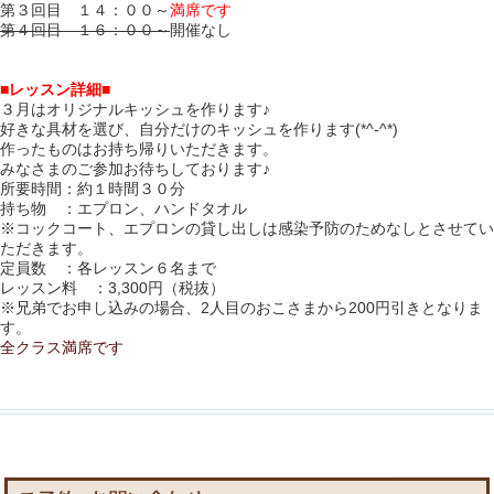
第３回目 １４：００～
満席です
第４回目 １６：００～
開催なし
■レッスン詳細■
３
月はオリジナルキッシュを作ります♪
好きな具材を選び、自分だけのキッシュを作ります(*^-^*)
作ったものはお持ち帰りいただきます。
みなさまのご参加お待ちしております♪
所要時間：約１時間３０分
持ち物 ：エプロン、ハンドタオル
※コックコート、エプロンの貸し出しは感染予防のためなしとさせてい
ただきます。
定員数 ：各レッスン６名まで
レッスン料 ：3,300円（税抜）
※兄弟でお申し込みの場合、2人目のおこさまから200円引きとなりま
す。
全クラス満席です