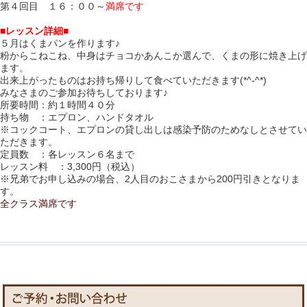
第４回目 １６：００～
満席です
■レッスン詳細■
５
月はくまパンを作ります♪
粉からこねこね、中身はチョコかあんこか選んで、くまの形に焼き上げ
ます。
出来上がったものはお持ち帰りして食べていただきます(*^-^*)
みなさまのご参加お待ちしております♪
所要時間：約１時間４０分
持ち物 ：エプロン、ハンドタオル
※コックコート、エプロンの貸し出しは感染予防のためなしとさせてい
ただきます。
定員数 ：各レッスン６名まで
レッスン料 ：3,300円（税込）
※兄弟でお申し込みの場合、2人目のおこさまから200円引きとなりま
す。
全クラス満席です