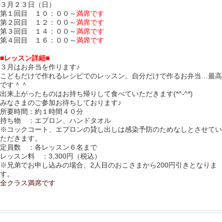
３月２３日
（日）
第１回目 １０：００～
満席です
第２回目 １２：００～
満席です
第３回目 １４：００～
満席です
第４回目 １６：００～
満席です
■レッスン詳細■
３
月はお弁当を作ります♪
こどもだけで作れるレシピでのレッスン。自分だけで作るお弁当…最高
です＾＾
出来上がったものはお持ち帰りして食べていただきます(*^-^*)
みなさまのご参加お待ちしております♪
所要時間：約１時間４０分
持ち物 ：エプロン、ハンドタオル
※コックコート、エプロンの貸し出しは感染予防のためなしとさせてい
ただきます。
定員数 ：各レッスン６名まで
レッスン料 ：3,300円（税込）
※兄弟でお申し込みの場合、2人目のおこさまから200円引きとなりま
す。
全クラス満席です