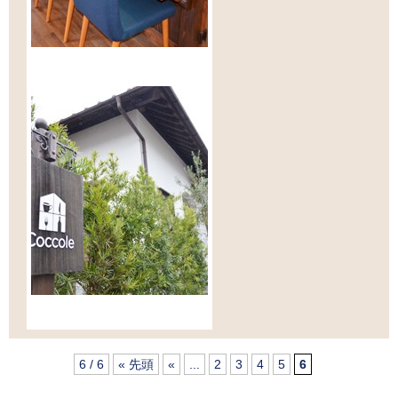
6 / 6
« 先頭
«
...
2
3
4
5
6